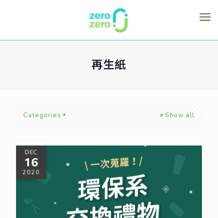
再生紙
Categories
Show all
DEC
16
2020