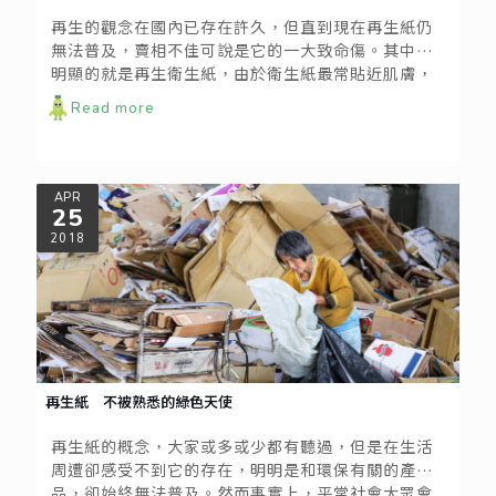
再生的觀念在國內已存在許久，但直到現在再生紙仍
無法普及，賣相不佳可說是它的一大致命傷。其中最
明顯的就是再生衛生紙，由於衛生紙最常貼近肌膚，
因此民眾對於它到底衛不衛生自然也會抱持著較多的
Read more
疑慮，且多半認為它好像不夠潔白，觸感沒有像一般
衛生紙般柔順，摸起來還有一種粗糙的感覺。 然而再
生紙製品的外表和觸感，真的會影響產品本身以及使
用上的衛生安全嗎？不僅如此，也有些民眾會懷疑再
APR
25
生紙是否真的對環境友善，如果還要經過很多道程序
重新處理，那麼還有辦法減少耗能、降低成本嗎？
2018
再生紙 不被熟悉的綠色天使
再生紙的概念，大家或多或少都有聽過，但是在生活
周遭卻感受不到它的存在，明明是和環保有關的產
品，卻始終無法普及。然而事實上，平常社會大眾會