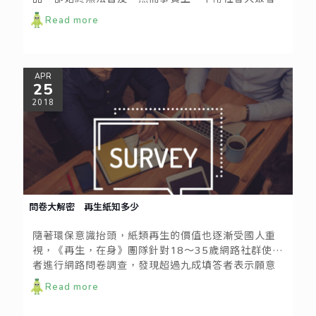
用到的衛生紙、紙箱紙板，甚至是筆記本，都有可能
Read more
是由再生紙做成的。
APR
25
2018
問卷大解密 再生紙知多少
隨著環保意識抬頭，紙類再生的價值也逐漸受國人重
視，《再生，在身》團隊針對18～35歲網路社群使用
者進行網路問卷調查，發現超過九成填答者表示願意
為了保護環境使用再生紙，但仍有許多人其實對於再
Read more
生紙的來源與產品不甚了解。