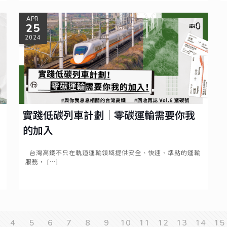
Read more
APR
25
2024
實踐低碳列車計劃｜零碳運輸需要你我
的加入
台灣高鐵不只在軌道運輸領域提供安全、快速、準點的運輸
服務，
[…]
Read more
4
5
6
7
8
9
10
11
12
13
14
15