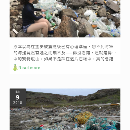
跨海淨灘紀實錄：外婆的「垃圾」灣（下）
原本以為在望安被震撼後已有心理準備，想不到將軍
的海邊竟然有過之而無不及——你沒看錯，這就是傳說
中的寶特瓶山。如果不是踩在這片石堆中，真的會錯
以為來到某個回收站，因為這裡完全被寶特瓶塞滿，
Read more
只差沒有打開瓶蓋再壓扁而已。
JUN
9
2018