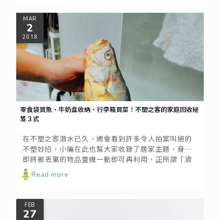
色搖滾」在國際間越來越受重視，而台灣是否搭上了
這波趨勢，讓我們以上週末剛滿十歲的大港開唱作為
MAR
2
觀察對象，實地探查一番。
2018
零食袋買魚、牛奶盒收納、行李箱買菜！不塑之客的家庭回收秘
笈３式
在不塑之客潛水已久，總會看到許多令人拍案叫絕的
不塑妙招，小編在此也幫大家收錄了居家主題，身邊
即將被丟棄的物品靈機一動即可再利用，正所謂「資
源放錯地方變垃圾；垃圾放對地方變資源」，快來看
Read more
看瀕臨丟棄的零食袋、牛奶盒和行李箱可以如何化身
居家良品，讓大家在新的一年也能夠驕傲地當個不塑
之客！
FEB
27