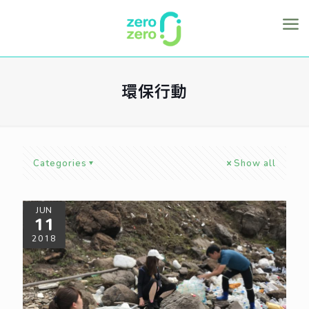
環保行動
Categories
Show all
JUN
11
2018