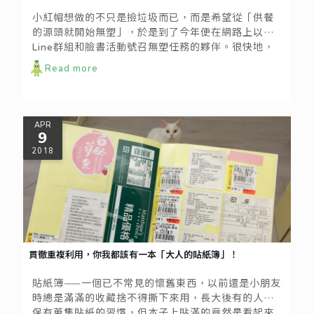
小紅帽想做的不只是撿垃圾而已，而是希望從「供餐
的源頭就開始無塑」，於是到了今年便在網路上以
Line群組和臉書活動號召無塑任務的夥伴。很快地，
她聯繫上十幾年前就開始出借環保餐具的環保公司。
Read more
無塑之旅的沿途都有夥伴陸續加入或離開，像是第一
天雖然只有自己跟開宣導車的司機，第二天旋即有紀
錄片導演加入拍攝他們的行動。
APR
9
2018
貫徹重複利用，你我都該有一本「大人的貼紙簿」！
貼紙簿——一個已不常見的懷舊東西，以前還是小朋友
時總是滿滿的收藏捨不得撕下來用，長大後有的人還
保有蒐集貼紙的習慣，但本子上貼滿的竟然是看起來