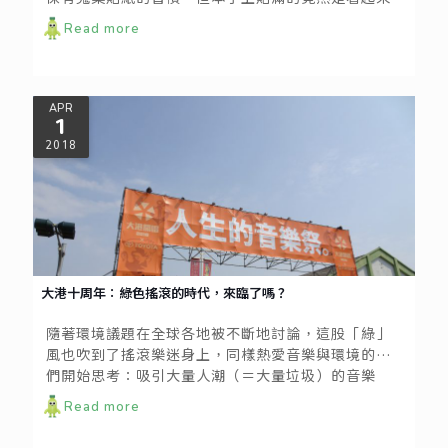
一文不值的標籤，為什麼會有這樣的蒐集呢？
Read more
APR
1
2018
大港十周年：綠色搖滾的時代，來臨了嗎？
隨著環境議題在全球各地被不斷地討論，這股「綠」
風也吹到了搖滾樂迷身上，同樣熱愛音樂與環境的人
們開始思考：吸引大量人潮（＝大量垃圾）的音樂
祭，是不是能對環境更友善、讓音樂盛事永續發展？
Read more
日本Fuji Rock開辦多年都以環保精神著稱，美國最大
的音樂節之一Coachella也大力推廣環保意識，「綠