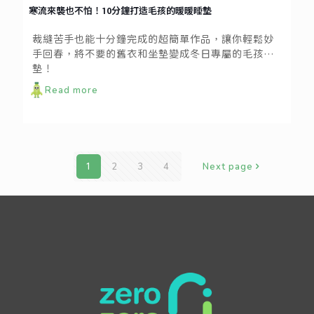
寒流來襲也不怕！10分鐘打造毛孩的暖暖睡墊
裁縫苦手也能十分鐘完成的超簡單作品，讓你輕鬆妙
手回春，將不要的舊衣和坐墊變成冬日專屬的毛孩睡
墊！
Read more
1
2
3
4
Next page