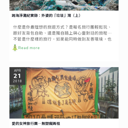
跨海淨灘紀實錄：外婆的「垃圾」灣（上）
什麼是你最理想的旅遊方式？是報名旅行團輕鬆玩、
跟好友背包自助、還是獨自踏上與心靈對話的旅程？
不管是什麼樣的旅行，如果能同時做到友善環境，也
許能讓每一次的旅程更加美好。今年五月初，我們跟
Read more
著海湧工作室來到澎湖，參與了屠龍計劃在望安與將
軍的場次，這是一場將深度旅遊與淨灘結合的活動，
讓旅行不再只是踏海水、拍美照，還可以透過一己之
力回饋當地，同時看見小島最真實獨特的樣子。
APR
21
2018
愛的女神旅行團—無塑瘋媽祖