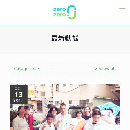
最新動態
Categories
Show all
OCT
13
2017