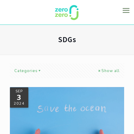
SDGs
Categories
Show all
SEP
3
2024