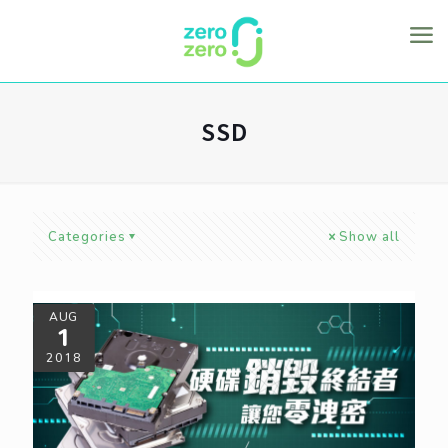
SSD
Categories
Show all
AUG
1
2018