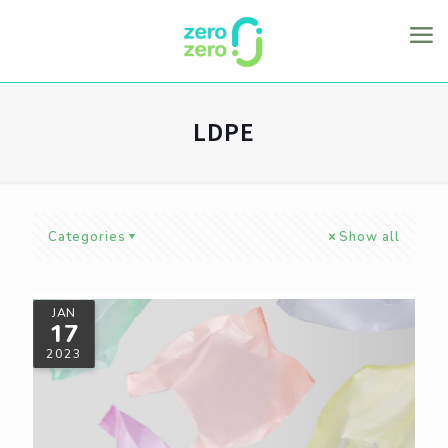
LDPE
Categories
Show all
JAN
17
2023