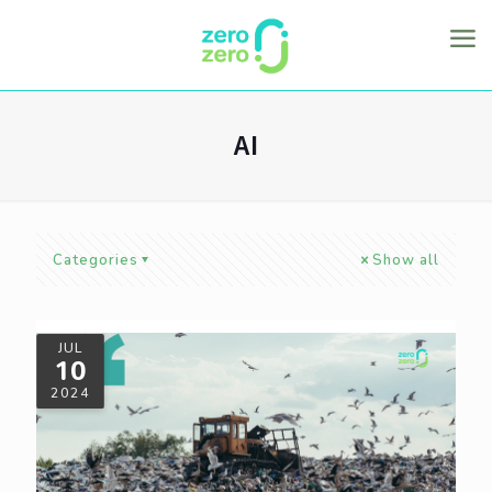
AI
Categories
Show all
JUL
10
2024