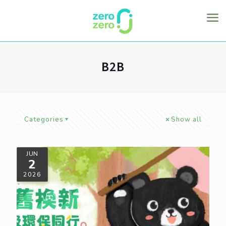
B2B
Categories
Show all
JUN
2
2026