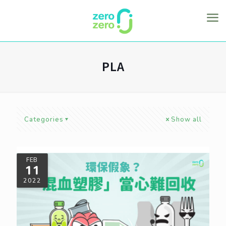
PLA
Categories
Show all
FEB
11
2022