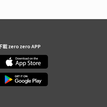
下載 zero zero APP