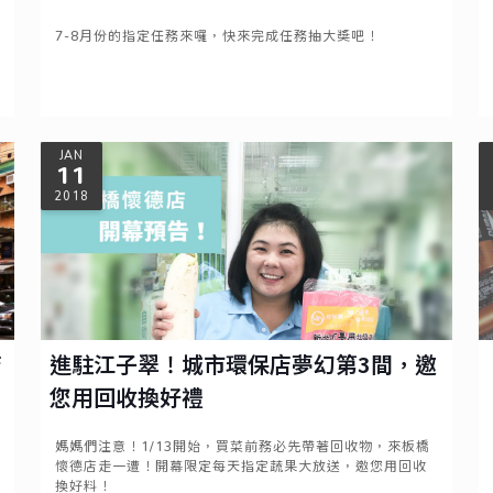
7-8月份的指定任務來囉，快來完成任務抽大獎吧！
Read more
JAN
11
2018
店
進駐江子翠！城市環保店夢幻第3間，邀
您用回收換好禮
媽媽們注意！1/13開始，買菜前務必先帶著回收物，來板橋
懷德店走一遭！開幕限定每天指定蔬果大放送，邀您用回收
換好料！