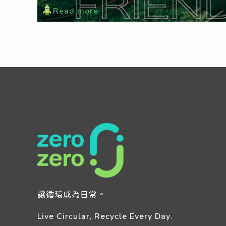
Read more
讓循環成為日常。
Live Circular, Recycle Every Day.