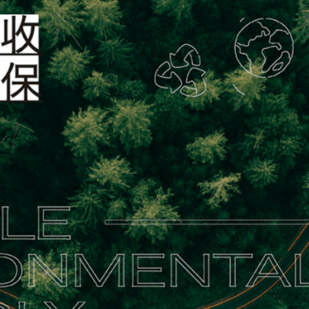
蘇格蘭的格拉斯哥圓滿落幕。隨著全球暖化持續加劇，許多國家在會議上都紛紛簽
達成淨零碳排可選擇的途徑。