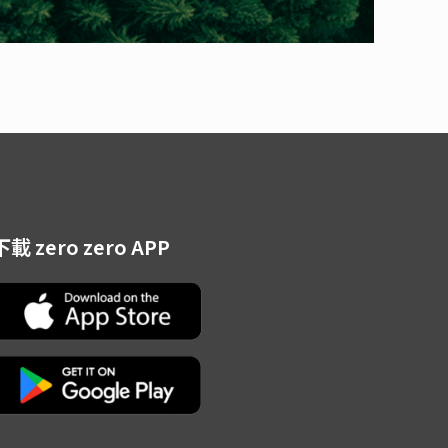
下載 zero zero APP