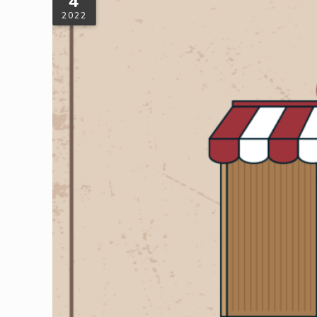
4
2022
回收柑仔店：解憂你的資源物
說到老一輩台灣人共同的童年記憶，有得吃又有得玩的「柑仔
回顧這些經典不敗的好滋味吧！