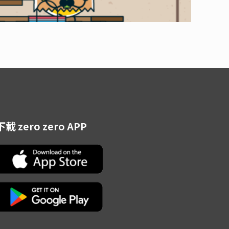
下載 zero zero APP