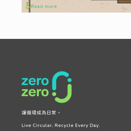
Read more
讓循環成為日常。
Live Circular, Recycle Every Day.