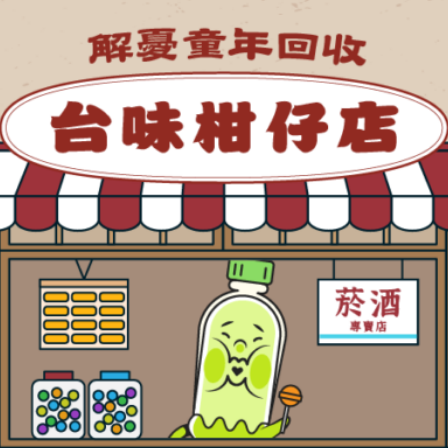
店」應該佔有重要的地位。隨著時代進展，商品也推陳出新，不過其中仍有持續