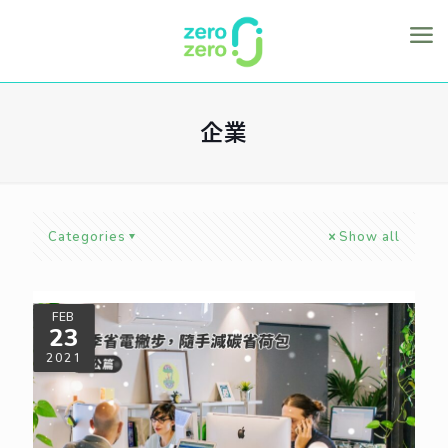
企業
Categories
Show all
FEB
23
2021