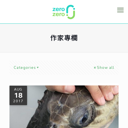
作家專欄
Categories
Show all
AUG
18
2017