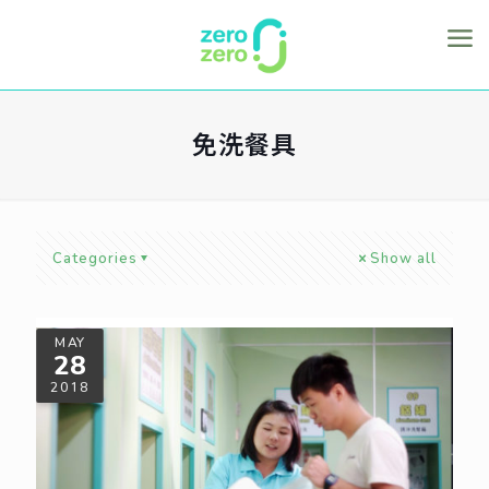
免洗餐具
Categories
Show all
MAY
28
2018