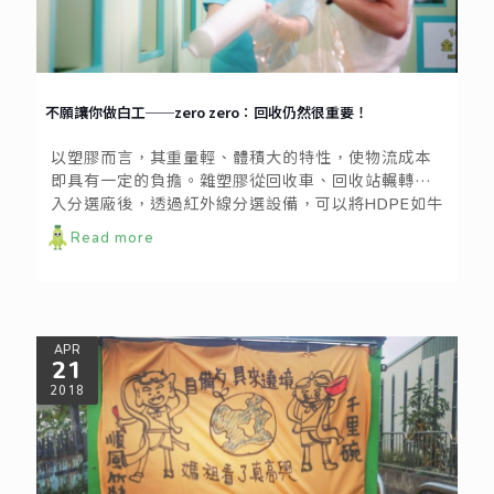
不願讓你做白工──zero zero：回收仍然很重要！
以塑膠而言，其重量輕、體積大的特性，使物流成本
即具有一定的負擔。雜塑膠從回收車、回收站輾轉進
入分選廠後，透過紅外線分選設備，可以將HDPE如牛
奶罐、PP如手搖杯、PET如寶特瓶、PS如養樂多瓶等
Read more
容器類塑膠分出，進一步交由處理廠再造。相較之
下，薄片類塑膠如蛋盒、生鮮托盤、商品包裝殼、餅
乾分裝盒因為重量輕，不容易透過分選設備分出，且
因材質繁多，人工揀選也相對耗時；一般而言，僅有
PP便當盒與上蓋、PS食物盒較容易篩選而出，其餘
APR
21
PET, PVC, PLA的薄片塑膠則因混雜後不易分類，而
難以進入回收循環。
2018