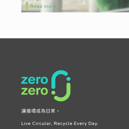
Read more
讓循環成為日常。
Live Circular, Recycle Every Day.