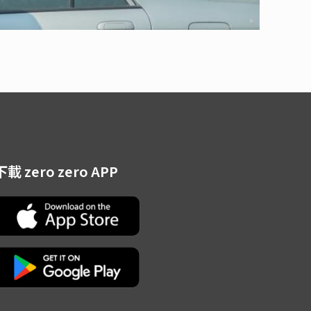
下載 zero zero APP