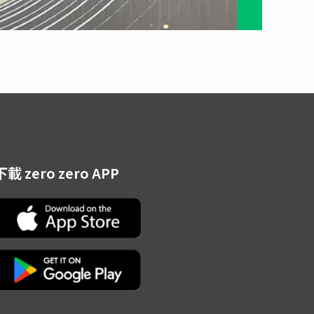
下載 zero zero APP