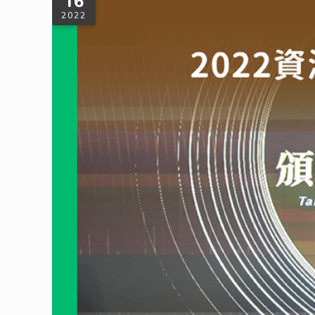
16
2022
2022循環經濟績優企業遴選結果出爐—
大豐環保非常榮幸能獲得環保署資源循環績優企業「循環組銀質
效。環保署以政策引導的方式，推動資源循環零廢棄，頒獎獎