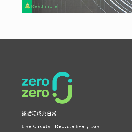
Read more
讓循環成為日常。
Live Circular, Recycle Every Day.