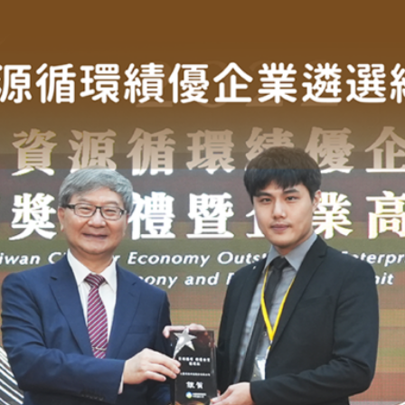
大豐環保榮獲「銀質獎」
獎」的肯定，並於111年10月28日到現場參與頒獎典禮。此獎項可以說是肯
勵資源循環績優企業，鼓勵國內業者積極促進再生粒料循環利用，並朝向跨界合