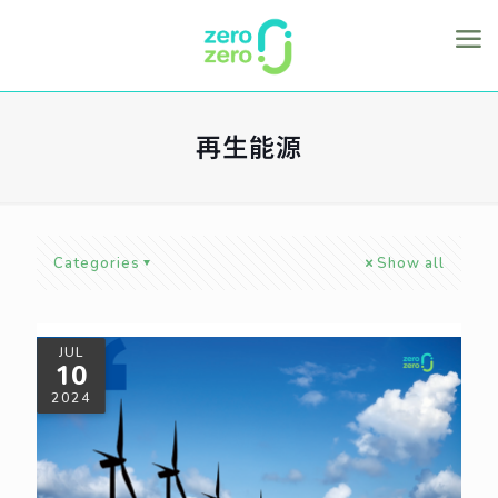
再生能源
Categories
Show all
JUL
10
2024