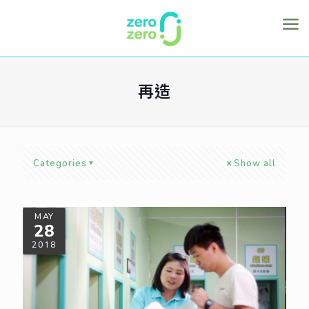
再造
Categories
Show all
MAY
28
2018