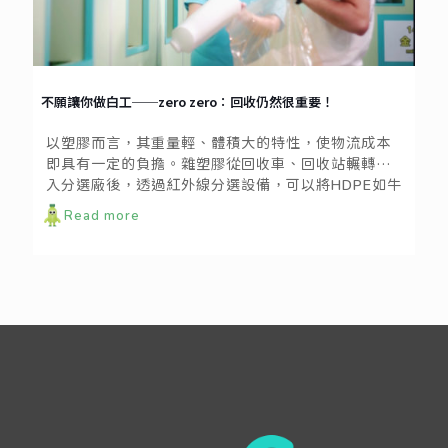
不願讓你做白工──zero zero：回收仍然很重要！
以塑膠而言，其重量輕、體積大的特性，使物流成本
即具有一定的負擔。雜塑膠從回收車、回收站輾轉進
入分選廠後，透過紅外線分選設備，可以將HDPE如牛
奶罐、PP如手搖杯、PET如寶特瓶、PS如養樂多瓶等
Read more
容器類塑膠分出，進一步交由處理廠再造。相較之
下，薄片類塑膠如蛋盒、生鮮托盤、商品包裝殼、餅
乾分裝盒因為重量輕，不容易透過分選設備分出，且
因材質繁多，人工揀選也相對耗時；一般而言，僅有
PP便當盒與上蓋、PS食物盒較容易篩選而出，其餘
PET, PVC, PLA的薄片塑膠則因混雜後不易分類，而
難以進入回收循環。