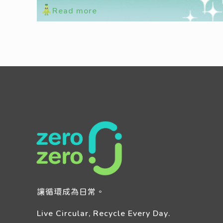
Read more
讓循環成為日常。
Live Circular, Recycle Every Day.