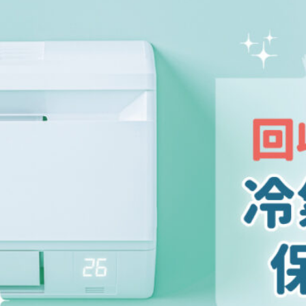
荷包！
房；然而節節高
[…]