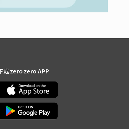
下載 zero zero APP