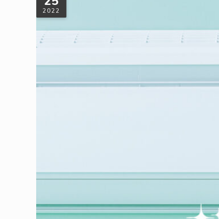
25
2022
回收注意，冷氣汰換挑選術，聰明節能省
炎熱夏天侵襲，戶外高溫攻擊下，讓人 24 小時只想待在冷氣