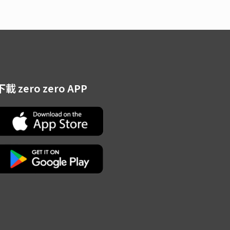
Read more
下載 zero zero APP