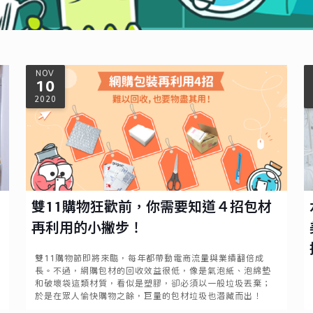
NOV
10
2020
雙11購物狂歡前，你需要知道４招包材
再利用的小撇步！
雙11購物節即將來臨，每年都帶動電商流量與業績翻倍成
長。不過，網購包材的回收效益很低，像是氣泡紙、泡綿墊
和破壞袋這類材質，看似是塑膠，卻必須以一般垃圾丟棄；
於是在眾人愉快購物之餘，巨量的包材垃圾也潛藏而出！