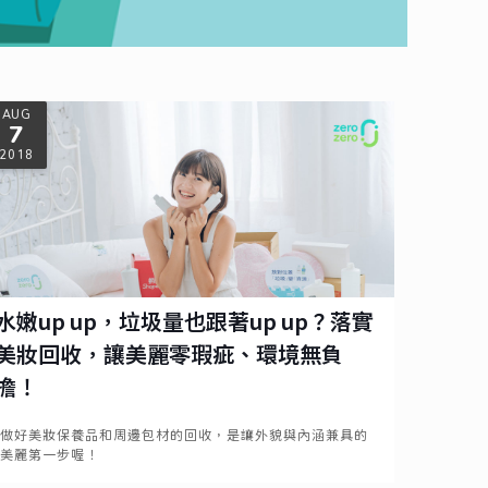
AUG
7
2018
水嫩up up，垃圾量也跟著up up？落實
美妝回收，讓美麗零瑕疵、環境無負
擔！
做好美妝保養品和周邊包材的回收，是讓外貌與內涵兼具的
美麗第一步喔！