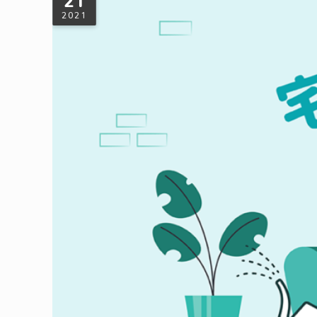
21
2021
宅在家的環保事：疫情也能做好居家減廢
疫情乖乖待在家的期間，許多生活所需都仰賴外送，垃圾量不
度過難關。