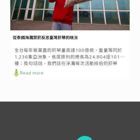
從泰國海灘禁菸反思臺灣菸蒂的現況
全台每年被棄置的菸蒂量高達100億根，重量等同於
1,236隻亞洲象，長度排列的總長為24,804座101大
樓；換句話說，我們該在淨灘場次活動撿拾的菸蒂
量，僅是每年被棄置菸蒂量的冰山一角。這些大量被
Read more
棄置的菸蒂，不只造成市容的髒亂，也因為菸蒂內含
的各種有毒物質釋放到環境中，導致環境的危害。