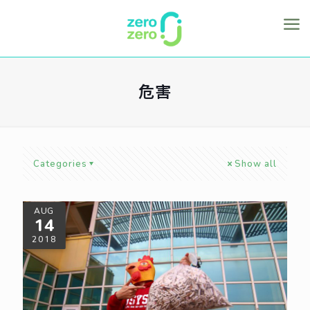
危害
Categories
Show all
AUG
14
2018