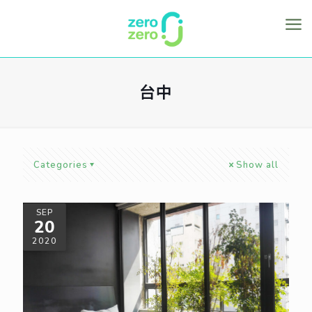
台中
Categories
Show all
SEP
20
2020