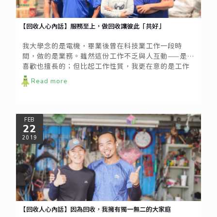
【回收人心內話】服務至上，做回收讓彼此「共好」
我大學念的是電機，畢業後曾在科技業工作一段時
間，做的是業務。雖然這份工作不乏與人互動——是我
喜歡也擅長的；但比起工作性質，我更在意的是工作
的前景。當時就常在想，有沒有一種產業是能夠永續
Read more
經營的？那時候還沒出現「循環經濟」這種詞彙，但
我已經試著在找。後來接觸到親戚經營的回收場，發
現這個產業其實很符合永續的概念，因為只要有人，
就會有垃圾一直產出；而做好回收、讓資源往對的方
FEB
22
向去，就能盡到循環再生。
2019
【回收人心內話】因為回收，我擁有獨一無二的大家庭