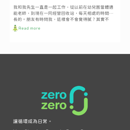
我和我先生一直是一起工作，從以前在幼兒園當體適
能老師，到現在一同經營回收站，每天相處的時間滿
長的。朋友有時問我，這樣會不會覺得膩？其實不
會，他就像個「大小孩」，腦中總有源源不絕的新鮮
Read more
想法；尤其在回收站工作，要接待形形色色的客戶，
自然每天都會有不同的心情、不同的話題。
讓循環成為日常。