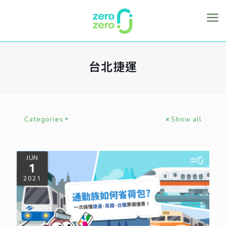
台北捷運
Categories
Show all
JUN
1
2021