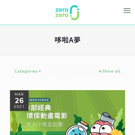
哆啦A夢
Categories
Show all
MAR
26
2021