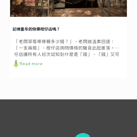
記得童年的快樂柑仔店嗎？
「老闆草莓棒棒糖多少錢？」，老闆娘溫柔回道：
「一支兩箍」，柑仔店詢問價格的聲音此起彼落。柑
仔店讓所有人初次認知到什麼是「錢」，「錢」又可
以做什麼？如何將手中這十塊錢的快樂值最大化，是
Read more
小時候最大的課題絕非難題。長大後重返柑仔店，回
味當時被零食包圍的幸福，沒人會忘記第一次在柑仔
店血拚的回憶。