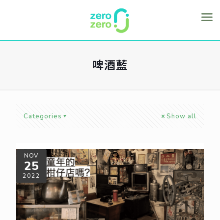
啤酒藍
Categories
Show all
NOV
25
2022