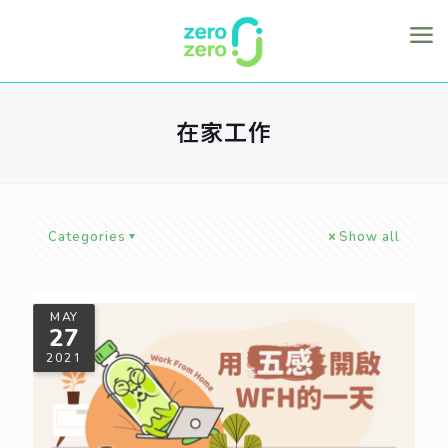
在家工作
Categories
Show all
MAY
27
2021