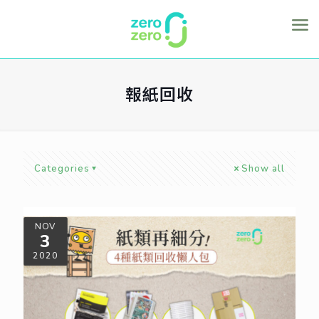
報紙回收
Categories
Show all
NOV
3
2020