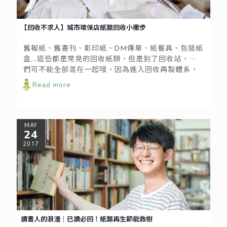
【回收不求人】城市環保店紙類回收小撇步
舊報紙、舊書刊、影印紙、DM傳單、紙餐具、包裝紙
盒...這些都是常見的回收紙類，但是到了回收站，他
們可不能全部混在一起哦，因為進入回收再製體系，
他們各有不同的回收處理路徑，為了讓環保更有效
Read more
率，請務必先自行分類收納。
MAY
24
2017
讀書人的浪漫│已讀必回！紙類再生節能救樹