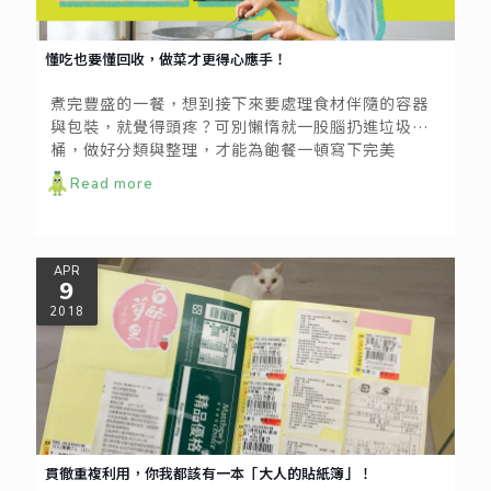
懂吃也要懂回收，做菜才更得心應手！
煮完豐盛的一餐，想到接下來要處理食材伴隨的容器
與包裝，就覺得頭疼？可別懶惰就一股腦扔進垃圾
桶，做好分類與整理，才能為飽餐一頓寫下完美
ending！
Read more
APR
9
2018
貫徹重複利用，你我都該有一本「大人的貼紙簿」！