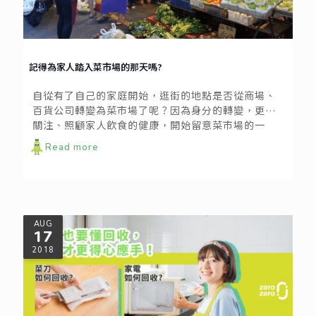
記得為家人踏入菜市場的那天嗎?
自從有了自己的家庭開始，逛街的地點是否從商場、
百貨公司轉變為菜市場了呢？因為身分的轉變，更加
關注、照顧家人飲食的健康，開始留意菜市場的一
切。還記得第一次踏入市場那天，蔬菜水果專挑漂亮
Read more
的買，看到什麼食材都想下手，連對於物價都還有點
懵懂。時常忘記考慮家中成員數以及食材的保鮮期，
買完後的雙手，更是被粗略估算的十幾個塑膠袋掛得
滿滿當當。就這樣日子一天過一天，對於購物地點的
改變，逐漸轉變成另一種甜蜜。
AUG
17
2018