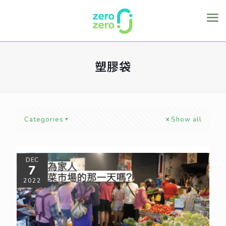
塑膠袋
Categories
Show all
DEC
7
2022