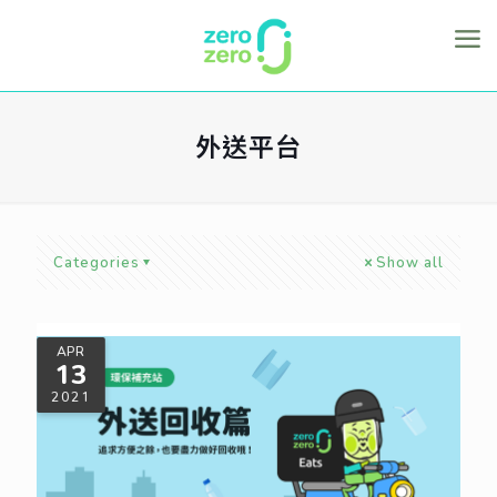
外送平台
Categories
Show all
APR
13
2021