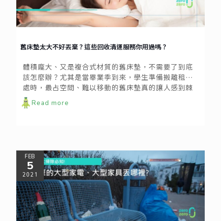
舊床墊太大不好丟棄？這些回收清運服務你用過嗎？
體積龐大、又是複合式材質的舊床墊，不需要了到底
該怎麼辦？尤其是當畢業季到來，學生準備搬離租屋
處時，最占空間、難以移動的舊床墊真的讓人感到棘
手呀！
Read more
FEB
5
2021