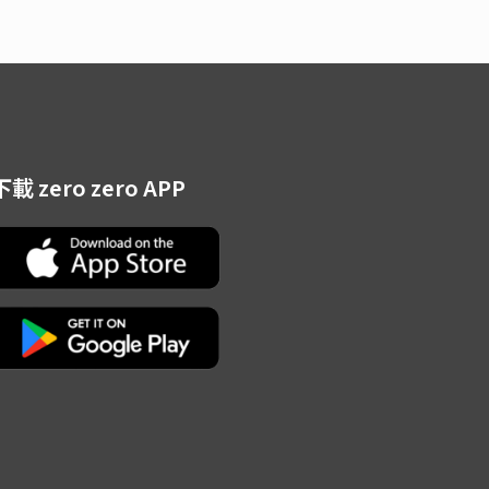
下載 zero zero APP