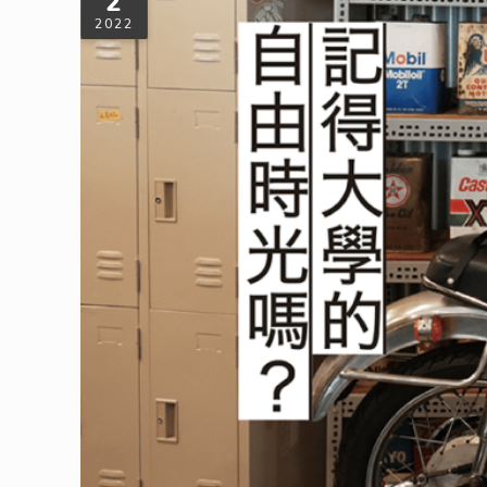
2
2022
記得大學的自由時光嗎?
到外地就讀大學，想必是很多人的第一次遠離家鄉。當呼吸到
遊玩、夜衝、把妹，還是吃宵夜，有台機車萬事俱備，簡直為