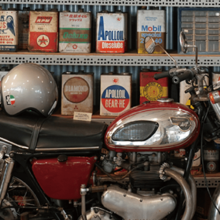
自由空氣的滋味，整個世界都變得如此不同。更重要的是俗話說：「人在大學走
自由的靈魂插上一對翅膀。「機車」可以說是青春最好的玩伴，見證不同的成長