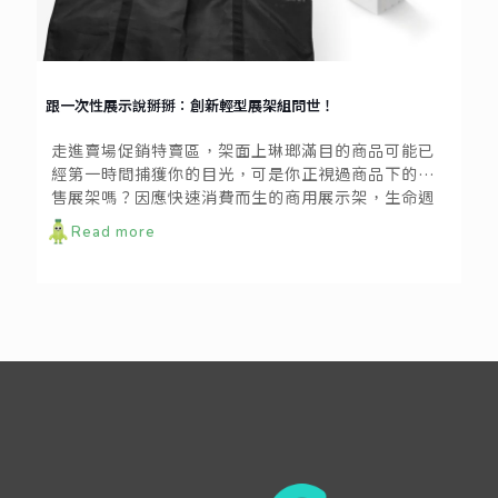
跟一次性展示說掰掰：創新輕型展架組問世！
走進賣場促銷特賣區，架面上琳瑯滿目的商品可能已
經第一時間捕獲你的目光，可是你正視過商品下的銷
售展架嗎？因應快速消費而生的商用展示架，生命週
期通常短暫，選用的材質也往往容易折損，難以重複
Read more
使用。在檔期推陳出新的更迭下，臨時展架短暫的壽
命，以及背後累積的垃圾與資源浪費，是大多數的我
們所沒想過的事情。