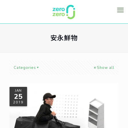
安永鮮物
Categories
Show all
JAN
25
2019