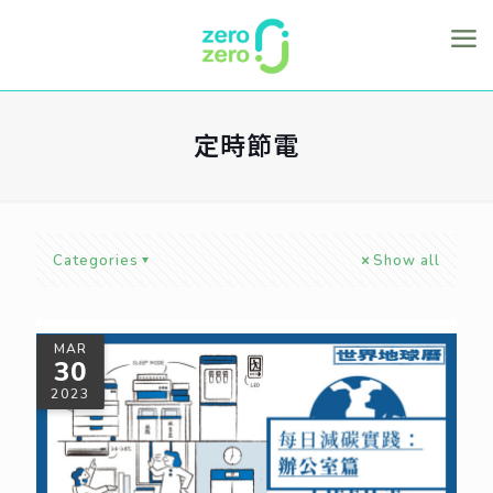
定時節電
Categories
Show all
MAR
30
2023