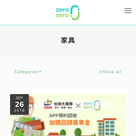
家具
Categories
Show all
SEP
26
2018