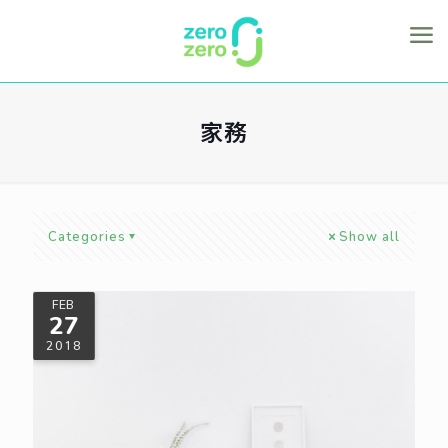
家務
Categories
Show all
FEB
27
2018