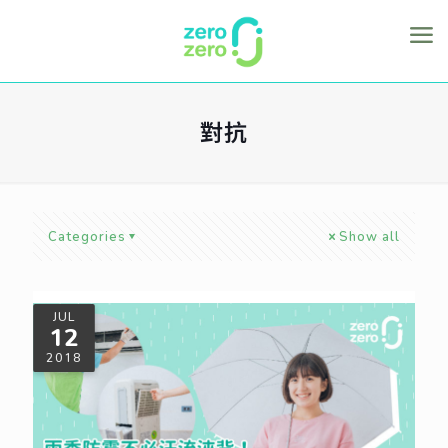
對抗
Categories
Show all
JUL
12
2018