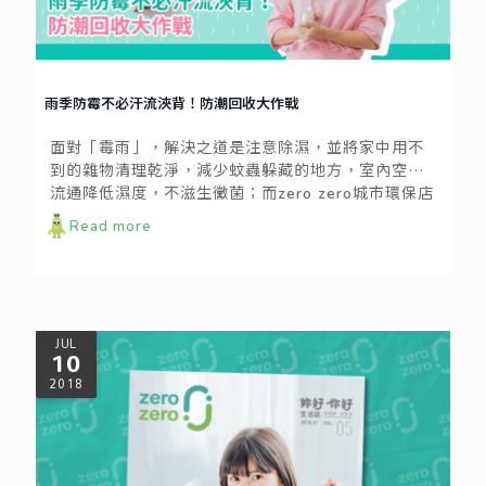
雨季防霉不必汗流浹背！防潮回收大作戰
面對「霉雨」，解決之道是注意除濕，並將家中用不
到的雜物清理乾淨，減少蚊蟲躲藏的地方，室內空氣
流通降低濕度，不滋生黴菌；而zero zero城市環保店
此時就是民眾防潮抗戰的前哨站！
Read more
JUL
10
2018