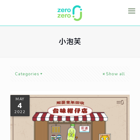
小泡芙
Categories
Show all
MAY
4
2022