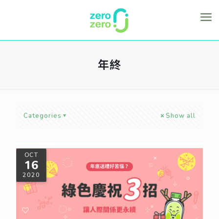
年終
Categories
Show all
OCT
16
2020