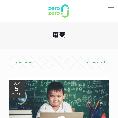
廢棄
Categories
Show all
SEP
5
2018