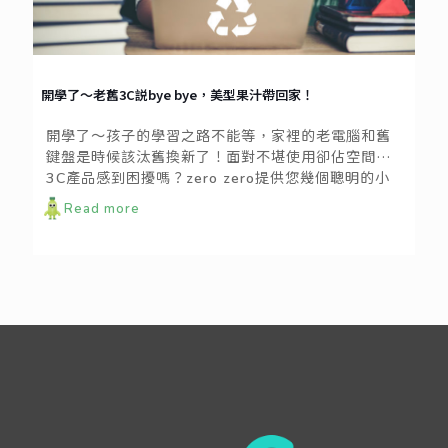
開學了～老舊3C説bye bye，美型果汁帶回家！
開學了～孩子的學習之路不能等，家裡的老電腦和舊
鍵盤是時候該汰舊換新了！面對不堪使用卻佔空間的
3C產品感到困擾嗎？zero zero提供您幾個聰明的小
招數，讓您輕鬆斷捨離，不只跟討人厭的舊物say
Read more
goodbye，還有機會獲得 #隨我型果汁機 和 #保溫便
當袋！