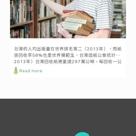
讀書人的浪漫│已讀必回！紙類再生節能救樹
台灣的人均出版量在世界排名第二（2013年），而紙
張回收率58%也是世界模範生，台灣造紙公會統計，
2013年）台灣回收紙總重達297萬公噸，每回收一公
噸的紙/紙盒可節省1.41公噸的木材、可減排5.29公
Read more
斤二氧化碳。