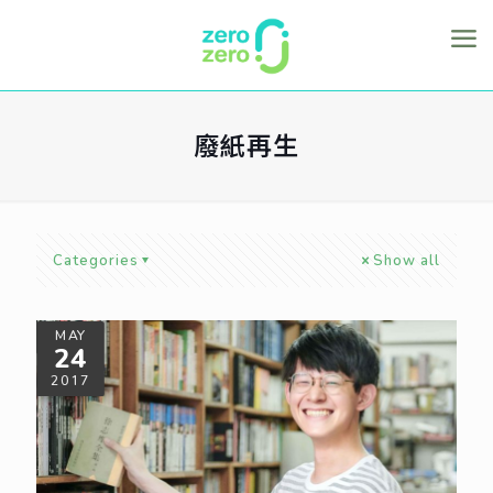
廢紙再生
Categories
Show all
MAY
24
2017