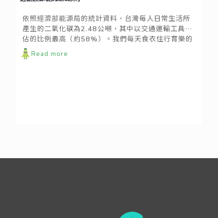
依照經濟部能源局的統計資料，台灣每人日常生活所
產生的二氧化碳為2.48公噸，其中以交通運輸工具所
佔的比例最高（約58%）。我們每天食衣住行育樂的
各種「選擇」，其實都深深地影響著地球環境。這個
Read more
月zero zero要跟大家談的，就是交通運輸的選擇，為
大家整理通勤族交通運輸如何厲行環保的三大原則！