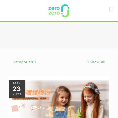
彈珠台
Categories
Show all
MAR
23
2021