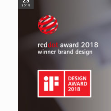
23
2018
zero zero 獲德國紅點設計獎：創新 x
以往華爾街日報曾讚賞「台灣是資源回收的模範生」，而今 ze
有sense！