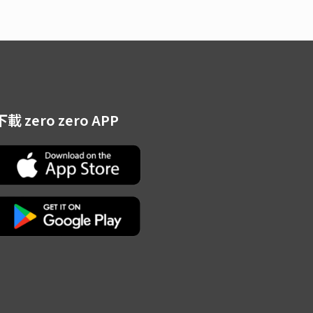
下載 zero zero APP