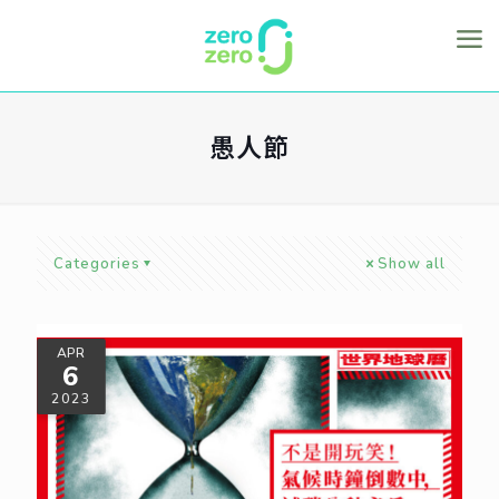
愚人節
Categories
Show all
APR
6
2023