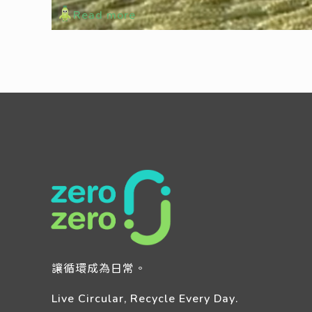
Read more
讓循環成為日常。
Live Circular, Recycle Every Day.