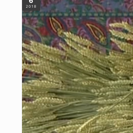
6
2018
撿拾者的零廢方案：《艾格妮撿風景》
安妮華達是法國新浪潮起頭的重要女性導演，她捨棄膠卷攝影機拍攝
為便利與環保，這樣的隨手拍手法也讓整部影片呈現日常生活感。
中所提出的5R步驟，作為多元零廢棄生活方案的參考：