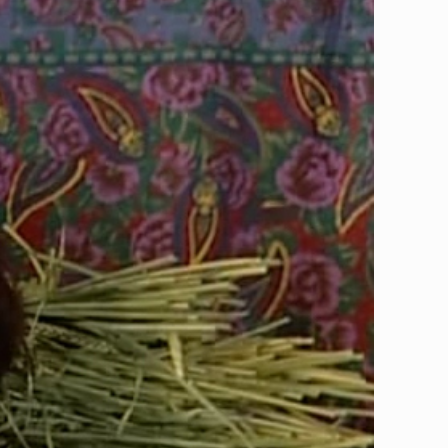
頭，當時智慧手機、數位電影尚未普及，DV相較於膠捲拍攝器材更
結至貝亞‧強森（Bea Johnson）在《我家沒垃圾》一書