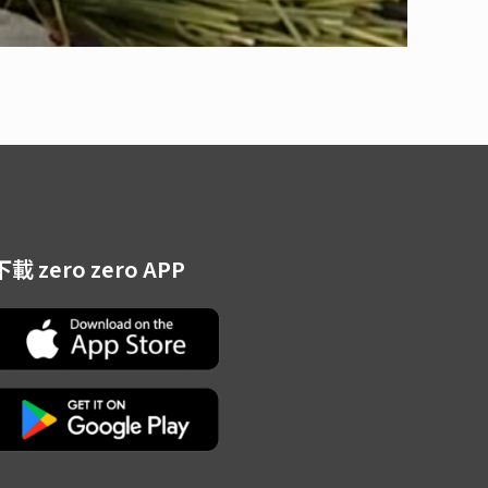
下載 zero zero APP