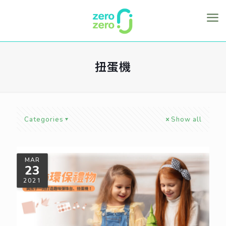
扭蛋機
Categories
Show all
MAR
23
2021