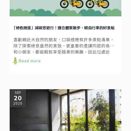
「綠色隧道」減碳悠遊行！適合闔家散步、騎自行車的好景點
喜歡親近大自然的朋友，口袋裡總有許多景點清單，
除了探索綠意盎然的景致，更重要的是讓同遊的長輩
和小朋友，都能輕鬆享受踏青的樂趣，因此位處近
郊、平緩宜人的綠色隧道便成為許多家庭出遊的首
Read more
選。本篇精選全台灣的綠色隧道，不僅生態特色十
足，也適合闔家前往，探索大自然教室的美好。
SEP
20
2020