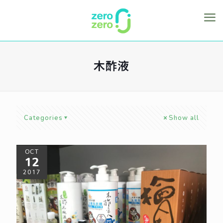
木酢液
Categories
Show all
OCT
12
2017